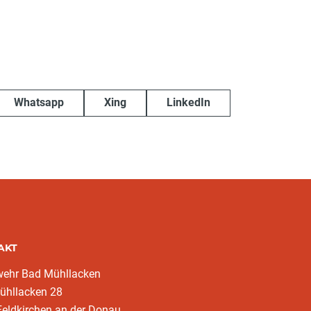
Whatsapp
Xing
LinkedIn
AKT
wehr Bad Mühllacken
ühllacken 28
eldkirchen an der Donau