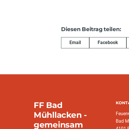
Diesen Beitrag teilen:
Email
Facebook
FF Bad
KONT
Mühllacken -
Feuer
Bad M
gemeinsam
4101 F