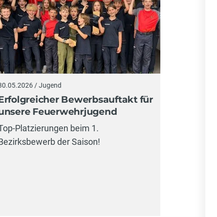
30.05.2026 / Jugend
19.05.2026
Erfolgreicher Bewerbsauftakt für
Großübu
unsere Feuerwehrjugend
Großübun
Top-Platzierungen beim 1.
Mensche
Bezirksbewerb der Saison!
und Gefa
sorgten f
Übungssz