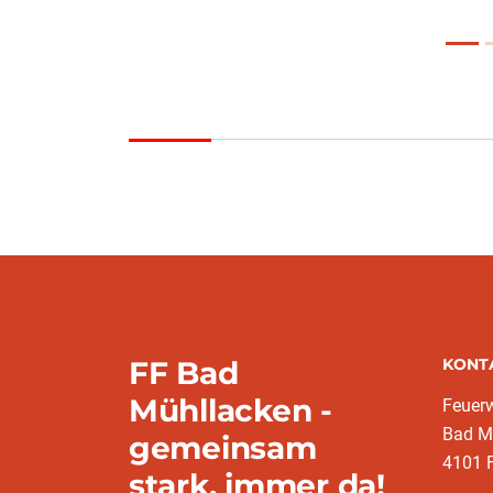
FF Bad
KONT
Mühllacken -
Feuer
Bad M
gemeinsam
4101 F
stark, immer da!