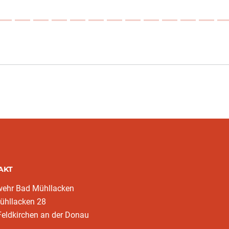
AKT
wehr Bad Mühllacken
ühllacken 28
eldkirchen an der Donau