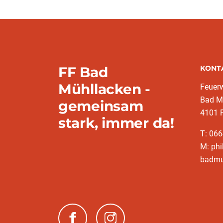
FF Bad
KONT
Mühllacken -
Feuer
Bad M
gemeinsam
4101 F
stark, immer da!
T: 06
M: phi
badmu