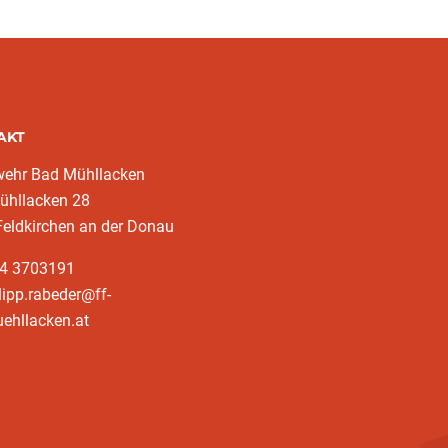
AKT
wehr Bad Mühllacken
ühllacken 28
eldkirchen an der Donau
64 3703191
lipp.rabeder@ff-
ehllacken.at